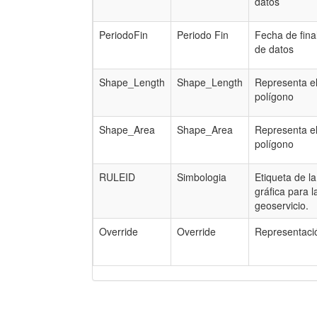
datos
PeriodoFin
Periodo Fin
Fecha de fina
de datos
Shape_Length
Shape_Length
Representa e
polígono
Shape_Area
Shape_Area
Representa e
polígono
RULEID
Simbologia
Etiqueta de l
gráfica para l
geoservicio.
Override
Override
Representació