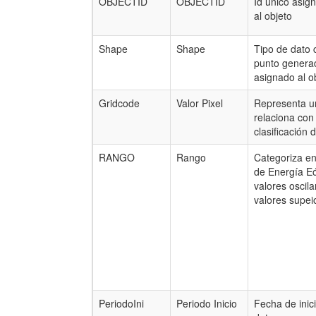
OBJECTID
OBJECTID
Id único asig
al objeto
Shape
Shape
Tipo de dato 
punto generad
asignado al o
Gridcode
Valor Pixel
Representa u
relaciona con 
clasificación 
RANGO
Rango
Categoriza en
de Energía Eó
valores oscil
valores supei
PeriodoIni
Periodo Inicio
Fecha de inic