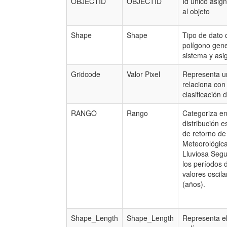
OBJECTID
OBJECTID
Id único asig
al objeto
Shape
Shape
Tipo de dato 
polígono gene
sistema y asi
Gridcode
Valor Pixel
Representa u
relaciona con 
clasificación 
RANGO
Rango
Categoriza en
distribución e
de retorno de
Meteorológic
Lluviosa Seg
los períodos 
valores oscila
(años).
Shape_Length
Shape_Length
Representa e