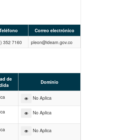
Teléfono
Correo electrónico
) 352 7160
pleon@ideam.gov.co
ad de
Dominio
dida
ica
No Aplica
ica
No Aplica
ica
No Aplica