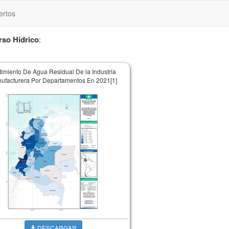
ertos
rso Hídrico
:
timiento De Agua Residual De la Industria
ufacturera Por Departamentos En 2021[1]
DESCARGAR