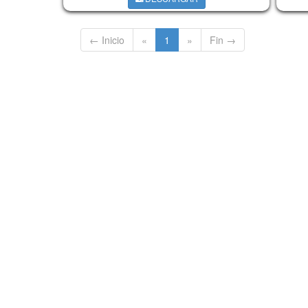
← Inicio
«
1
»
Fin →