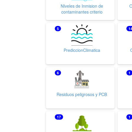
NIveles de Inmision de
O
contaminantes criterio
5
1
PrediccionClimatica
6
1
Residuos peligrosos y PCB
17
1