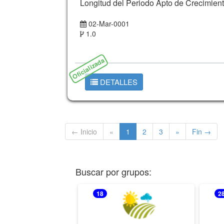
Longitud del Periodo Apto de Crecimie
02-Mar-0001
1.0
Oficializada
DETALLES
← Inicio
«
1
2
3
»
Fin →
Buscar por grupos:
18
2