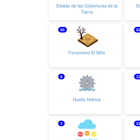
Estado de las Coberturas de la
E
Tierra
90
8
Fenomeno El Niño
8
2
Huella Hídrica
3
5